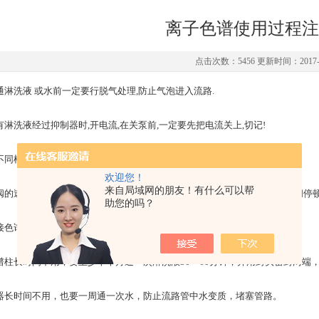
离子色谱使用过程注
点击次数：5456 更新时间：2017-0
 在通淋洗液 或水前一定要行脱气处理,防止气泡进入流路.
 在有淋洗液经过抑制器时,开电流,在关泵前,一定要先把电流关上,切记!
 进不同样品要注意清洗进样口和注射器,不要污染针头.
欢迎您！
来自局域网的朋友！有什么可以帮
 扳阀的速度要快,进完样后要迅速把阀从“进样位置”扳到“分析位置”,不可在中间停顿
助您的吗？
连接色谱柱时,一定要先把流量调到0.3ml/min，不可高流量的情况下接柱子。
 色谱柱长时间不用，要至少半个月通一次淋洗液30—60分钟，并用封头密封两
 仪器长时间不用，也要一周通一次水，防止流路管中水变质，堵塞管路。