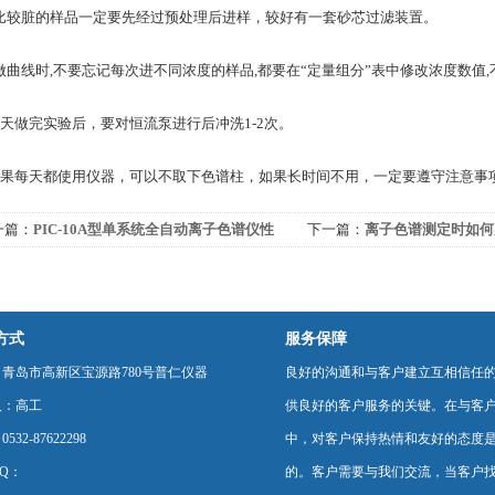
 对比较脏的样品一定要先经过预处理后进样，较好有一套砂芯过滤装置。
 在做曲线时,不要忘记每次进不同浓度的样品,都要在“定量组分”表中修改浓度数值,
. 每天做完实验后，要对恒流泵进行后冲洗1-2次。
. 如果每天都使用仪器，可以不取下色谱柱，如果长时间不用，一定要遵守注意
一篇：
PIC-10A型单系统全自动离子色谱仪性
下一篇：
离子色谱测定时如何
特点
制
方式
服务保障
青岛市高新区宝源路780号普仁仪器
良好的沟通和与客户建立互相信任
人：高工
供良好的客户服务的关键。在与客
532-87622298
中，对客户保持热情和友好的态度
Q：
的。客户需要与我们交流，当客户