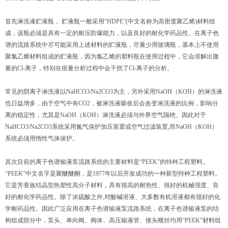
首先淋洗液贮液瓶， 贮液瓶一般采用“HDPE”(中文名称为高密度聚乙烯)材料组
成，该瓶必须是具有一定的耐压防爆能力，以及良好的耐化学药品性。在离子色
谱的流路系统中尽可能采用上述材料的贮液瓶，尽量少用玻璃瓶，基本上不使用
聚氯乙烯材料组成的贮液瓶，因为氯乙烯的塑料瓶在使用过程中，它会溶解出微
量的Cl-离子，特别在痕量分析过程中会干扰了Cl-离子的分析。
常见的阴离子淋洗液以NaHCO3/Na2CO3为主，另外采用NaOH（KOH）的淋洗液
也日益增多，由于空气中有CO2，被淋洗液吸收后会改变淋洗液的比例，影响分
离的稳定性，尤其是NaOH（KOH）淋洗液必须与外界空气隔绝。因此对于
NaHCO3/Na2CO3系统采用氮气保护加压装置或空气过滤装置,而NaOH（KOH）
系统必须用惰性气体保护。
其次目前的离子色谱输液泵流路系统的主要材料是“PEEK”的特种工程塑料。
“PEEK”中文名字是聚醚醚酮，是1977年以后开发成功的一种新型特种工程塑料。
它是芳香族结晶型热塑性高分子材料，具有很高的耐热性、很好的机械强度、良
好的耐化学药品性。除了浓硫酸之外,对酸碱溶液、大多数有机溶液都有很好的化
学耐药品性。因此广泛应用在离子色谱输液泵流路系统，在离子色谱输液泵的结
构组成部分中，泵头、单向阀、阀体、高压输液管、接头螺丝均用“PEEK”材料组