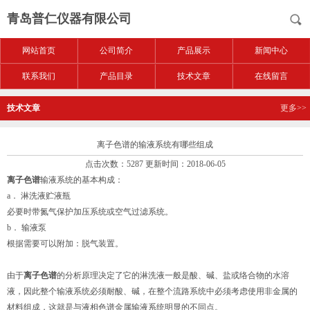
青岛普仁仪器有限公司
网站首页
公司简介
产品展示
新闻中心
联系我们
产品目录
技术文章
在线留言
技术文章
更多>>
离子色谱的输液系统有哪些组成
点击次数：5287 更新时间：2018-06-05
离子色谱
输液系统的基本构成：
a． 淋洗液贮液瓶
必要时带氮气保护加压系统或空气过滤系统。
b． 输液泵
根据需要可以附加：脱气装置。
由于
离子色谱
的分析原理决定了它的淋洗液一般是酸、碱、盐或络合物的水溶
液，因此整个输液系统必须耐酸、碱，在整个流路系统中必须考虑使用非金属的
材料组成，这就是与液相色谱金属输液系统明显的不同点。