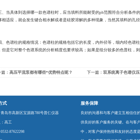
当具体到选择哪一款色谱柱时，应当填料所能耐受的ph范围符合分析条件的
够相适应，就会发生键合相水解或者是硅胶溶解的多种现象，当然其填料的孔径
色谱柱的规格情况：色谱柱的规格包括它的长度，内外径等，细内经色谱柱
，但是它对整个色谱系统的分析精度也要求较高；如果是组分较多的色普柱，则
。
一篇：
高压平流泵都有哪些*优势特点呢？
下一篇：
双系统离子色谱仪压
素
方式
服务保障
青岛市高新区宝源路780号普仁仪器
良好的沟通和与客户建立互相信任
人：高工
供良好的客户服务的关键。在与客
532-87622298
中，对客户保持热情和友好的态度