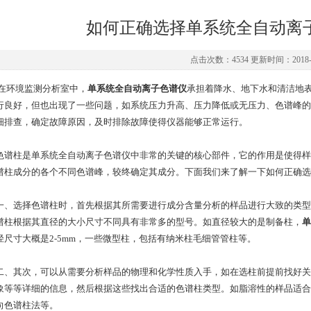
如何正确选择单系统全自动离
点击次数：4534 更新时间：2018-0
境监测分析室中，
单系统全自动离子色谱仪
承担着降水、地下水和清洁地
行良好，但也出现了一些问题，如系统压力升高、压力降低或无压力、色谱峰的
细排查，确定故障原因，及时排除故障使得仪器能够正常运行。
柱是单系统全自动离子色谱仪中非常的关键的核心部件，它的作用是使得样
谱柱成分的各个不同色谱峰，较终确定其成分。下面我们来了解一下如何正确选
选择色谱柱时，首先根据其所需要进行成分含量分析的样品进行大致的类型
谱柱根据其直径的大小尺寸不同具有非常多的型号。如直径较大的是制备柱，
单
径尺寸大概是2-5mm，一些微型柱，包括有纳米柱毛细管管柱等。
其次，可以从需要分析样品的物理和化学性质入手，如在选柱前提前找好关
象等等详细的信息，然后根据这些找出合适的色谱柱类型。如脂溶性的样品适合
向色谱柱法等。