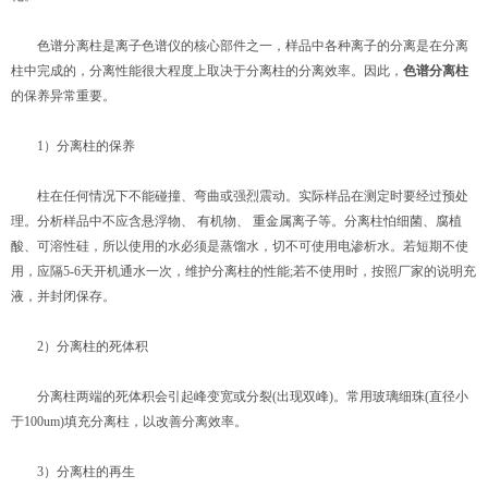
色谱分离柱是离子色谱仪的核心部件之一，样品中各种离子的分离是在分离
柱中完成的，分离性能很大程度上取决于分离柱的分离效率。因此，
色谱分离柱
的保养异常重要。
1）分离柱的保养
柱在任何情况下不能碰撞、弯曲或强烈震动。实际样品在测定时要经过预处
理。分析样品中不应含悬浮物、 有机物、 重金属离子等。分离柱怕细菌、腐植
酸、可溶性硅，所以使用的水必须是蒸馏水，切不可使用电渗析水。若短期不使
用，应隔5-6天开机通水一次，维护分离柱的性能;若不使用时，按照厂家的说明充
液，并封闭保存。
2）分离柱的死体积
分离柱两端的死体积会引起峰变宽或分裂(出现双峰)。常用玻璃细珠(直径小
于100um)填充分离柱，以改善分离效率。
3）分离柱的再生