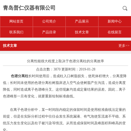
青岛普仁仪器有限公司
网站首页
公司简介
产品展示
新闻中心
联系我们
产品目录
技术文章
在线留言
技术文章
更多>>
分离性能很大程度上取决于色谱分离柱的分离效率
点击次数：3870 更新时间：2019-01-28
色谱分离柱
长时间使用后，造成柱入口树脂损失，使死体积增大，分离度降
低；长时间未使用的色谱分离柱树脂床进入空气会使树脂产生沟流，造成分离度
降低，同时造成离子色谱峰分叉。这些现象均造成定量结果的误差。因此，离子
色谱峰形一旦有变化，就要重新绘制标准曲线。
在离子色谱分析中，某一时间段内稳定的保留时间是使用校准曲线法定量的
前提，但是在实际分析过程中往往会发生系统漏液、有气泡使泵流速不平稳、系
统压力发生变化以及柱子被污染等情况。从而造成保留时间及峰面积和峰高的变
化。