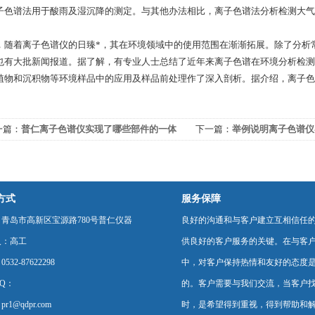
子色谱法用于酸雨及湿沉降的测定。与其他办法相比，离子色谱法分析检测大气
，随着离子色谱仪的日臻*，其在环境领域中的使用范围在渐渐拓展。除了分析
也有大批新闻报道。据了解，有专业人士总结了近年来离子色谱在环境分析检测
植物和沉积物等环境样品中的应用及样品前处理作了深入剖析。据介绍，离子色
一篇：
普仁离子色谱仪实现了哪些部件的一体
下一篇：
举例说明离子色谱仪
的三个应用
方式
服务保障
青岛市高新区宝源路780号普仁仪器
良好的沟通和与客户建立互相信任
人：高工
供良好的客户服务的关键。在与客
532-87622298
中，对客户保持热情和友好的态度
Q：
的。客户需要与我们交流，当客户
r1@qdpr.com
时，是希望得到重视，得到帮助和