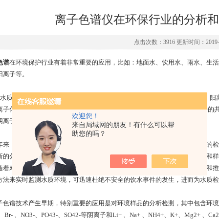
离子色谱仪在环保行业的分析和
点击次数：3916 更新时间：2019-0
色谱
在环境保护行业有着非常重要的应用，比如：地面水、饮用水、雨水、生活
阳离子等。
在水质分析监测中，检测工作者常应用电导和紫外检测器测定饮用水中的阴、阳
离子化合物而被普遍应用。举例来说：高容量的阴离子分离柱，可在 阴离子的
欢迎您！
阴离子。可以这么说，离子色谱法是水质检测领域更便捷的办法之一。
来自局域网的朋友！有什么可以帮
助您的吗？
年来，无机阴离子是较成熟的离子色谱检测办法，除此之外另有无机阳离子的检
新的分析技术和检测装备已连续出现，只要很短的时间就可获得阴、阳离子和样
随着对环境水质的检测要求越来越高，离子色谱检测方法也获得更多的普及和推
方法来实时监测水质环境，可迅速杜绝不安全的饮水事件的发生，进而为水质检
子色谱技术产生早期，特别重要的应用是对环境样品的分析检测，其中包含环境样
-、Br- 、NO3-、PO43-、SO42-等阴离子和Li+ 、Na+ 、NH4+、K+、M