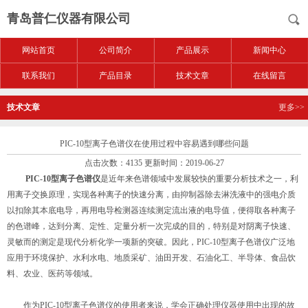
青岛普仁仪器有限公司
网站首页
公司简介
产品展示
新闻中心
联系我们
产品目录
技术文章
在线留言
技术文章
更多>>
PIC-10型离子色谱仪在使用过程中容易遇到哪些问题
点击次数：4135 更新时间：2019-06-27
PIC-10型离子色谱仪
是近年来色谱领域中发展较快的重要分析技术之一，利
用离子交换原理，实现各种离子的快速分离，由抑制器除去淋洗液中的强电介质
以扣除其本底电导，再用电导检测器连续测定流出液的电导值，便得取各种离子
的色谱峰，达到分离、定性、定量分析一次完成的目的，特别是对阴离子快速、
灵敏而的测定是现代分析化学一项新的突破。因此，PIC-10型离子色谱仪广泛地
应用于环境保护、水利水电、地质采矿、油田开发、石油化工、半导体、食品饮
料、农业、医药等领域。
作为PIC-10型离子色谱仪的使用者来说，学会正确处理仪器使用中出现的故