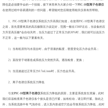
障也是必须要学会的一个技能，接下来简单为大家介绍一下
PIC-10型离子色谱仪
在使用过程中容易遇到的一些问题，希望能对您后期使用相关仪表有所帮助。
1、PIC-10型离子色谱仪系统压力升高我们知道，在使用PIC-10型离子色谱仪
之前，首先需要将其的高压极限压力设定好，范围一般在15MP左右，当设备的压
力升至高压极*会自动关闭，当压力超过了正常压力的30%时，我们就可以说压力
不正常，这一般与以下要素有关。
1）当有机溶剂与水混合时，由于溶液的黏度，密度变化压力亦会升高；
2）某段管子堵塞造成系统压力突然升高。逐段检查，更换；
3）当流速超过正常压力0.7mL/min时，压力也会升高。
2、离子色谱仪系统压力降低
引发
PIC-10型离子色谱仪
系统压力降低的原因，主要是系统发生泄漏，此时
我们应该检查离子色谱仪各个接头是否已拧紧，如有松动，请立即拧紧。除此之
外，当系统流路中有 气泡存在，进入泵内形成空穴也会导致系统压力降低，此时