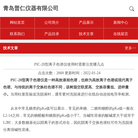
青岛普仁仪器有限公司
网站首页
公司简介
产品展示
新闻中心
联系我们
产品目录
技术文章
在线留言
技术文章
更多>>
PIC-20型离子色谱仪使用时需要注意哪几点
点击次数：2669 更新时间：2022-01-24
PIC-20型离子色谱仪
是一种高效液相色谱，也称为高效离子色谱或现代离子
色谱。与传统的离子交换柱色谱不同，该树脂交联度高、交换容量低、进样量
小。
当用柱塞泵输送洗脱液时，通常要对洗脱液进行在线自动连续电导率检测。
从水中常见糖类的pKa值可以看出，常见的单糖、二糖和糖醇的pKa值一般在
L2-14之间，常见的糖醛酸和糖胺的pKa值小于7。当碱性溶液的酸碱度大于或等于
L2时，大多数糖基化以阴离子的形式存在，因此阴离子交换色谱柱可作为洗脱液
分离强碱性溶液。