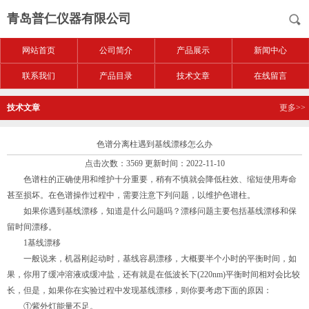
青岛普仁仪器有限公司
网站首页
公司简介
产品展示
新闻中心
联系我们
产品目录
技术文章
在线留言
技术文章
更多>>
色谱分离柱遇到基线漂移怎么办
点击次数：3569 更新时间：2022-11-10
色谱柱的正确使用和维护十分重要，稍有不慎就会降低柱效、缩短使用寿命
甚至损坏。在色谱操作过程中，需要注意下列问题，以维护色谱柱。
如果你遇到基线漂移，知道是什么问题吗？漂移问题主要包括基线漂移和保
留时间漂移。
1基线漂移
一般说来，机器刚起动时，基线容易漂移，大概要半个小时的平衡时间，如
果，你用了缓冲溶液或缓冲盐，还有就是在低波长下(220nm)平衡时间相对会比较
长，但是，如果你在实验过程中发现基线漂移，则你要考虑下面的原因：
①紫外灯能量不足。