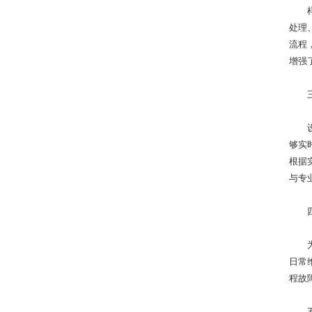
样品
处理
流程
增强
三、
设备
够实
根据
与专
四、
为了
日常
程故
五、