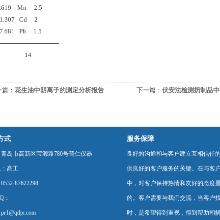
619 Mn 2.5
.307 Cd 2
.681 Pb 1.5
──────────────
14
一篇：
花生油中阴离子的测定分析报告
下一篇：
伏安法检测奶制品中
的分析报告
方式
服务保障
青岛市高新区宝源路780号普仁仪器
良好的沟通和与客户建立互相信任
人：高工
供良好的客户服务的关键。在与客
532-87622298
中，对客户保持热情和友好的态度
Q：
的。客户需要与我们交流，当客户
r1@qdpr.com
时，是希望得到重视，得到帮助和