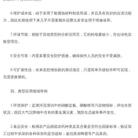
6.维护成本低：由于采用了耐腐蚀材料制造而成，并且具有良好的自清洁能
力，因此长期使用下来几乎不需要额外花费太多资金用于维修保养。
7.环保节能：相较于其他类型的分析仪而言，它的耗电量较小，符合绿色实
验室理念。
8.安全可靠：内置多重安全防护措施，确保操作人员的安全不受威胁。
9.可扩展性佳：未来若想增加新的测试项目，只需简单升级软件即可实现，
无需更换整机。
四、典型应用领域举例
1.环境保护：监测河流湖泊中的硝酸盐氮、磷酸根等污染物指标，评估水质
状况；跟踪大气沉降物中含有的重金属元素，预防生态破坏事件发生。
2.食品安全：检测农产品残留农药种类及其含量是否符合国家标准；验证加
工过程中添加的各种添加剂是否超标；鉴别真假蜂蜜等产品真伪。