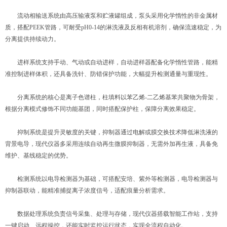
流动相输送系统由高压输液泵和贮液罐组成，泵头采用化学惰性的非金属材
质，搭配PEEK管路，可耐受pH0-14的淋洗液及反相有机溶剂，确保流速稳定，为
分离提供持续动力。
进样系统支持手动、气动或自动进样，自动进样器配备化学惰性管路，能精
准控制进样体积，还具备洗针、防错保护功能，大幅提升检测通量与重现性。
分离系统的核心是离子色谱柱，柱填料以苯乙烯-二乙烯基苯共聚物为骨架，
根据分离模式修饰不同功能基团，同时搭配保护柱，保障分离效果稳定。
抑制系统是提升灵敏度的关键，抑制器通过电解或膜交换技术降低淋洗液的
背景电导，现代仪器多采用连续自动再生微膜抑制器，无需外加再生液，具备免
维护、基线稳定的优势。
检测系统以电导检测器为基础，可搭配安培、紫外等检测器，电导检测器与
抑制器联动，能精准捕捉离子浓度信号，适配痕量分析需求。
数据处理系统负责信号采集、处理与存储，现代仪器搭载智能工作站，支持
一键启动、远程操控，还能实时监控运行状态，实现全流程自动化。