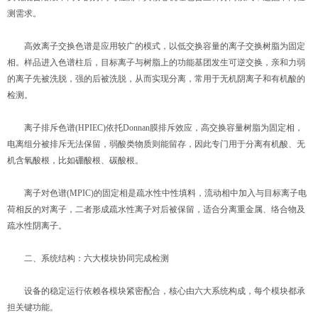
测需求。
高效离子交换色谱是应用较广的模式，以低交换容量的离子交换树脂为固定
相。样品进入色谱柱后，目标离子与树脂上的功能基团发生可逆交换，亲和力弱
的离子先被洗脱，强的后被洗脱，从而实现分离，常用于无机阴离子和有机酸的
检测。
离子排斥色谱(HPIEC)依托Donnan膜排斥效应，高交换容量树脂为固定相，
电离组分被排斥无法保留，弱酸类物质则能留存，因此专门用于分离有机酸、无
机含氧酸根，比如硼酸根、碳酸根。
离子对色谱(MPIC)的固定相是疏水性中性填料，流动相中加入与目标离子电
荷相反的对离子，二者形成疏水性离子对后被保留，适合分离重金属、络合物及
疏水性阴离子。
二、系统结构：六大模块协同完成检测
设备的稳定运行依赖各模块紧密配合，核心由六大系统构成，每个模块都承
担关键功能。