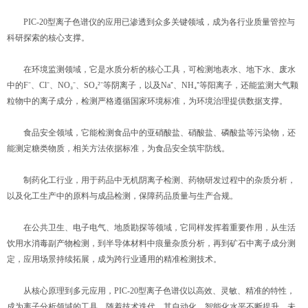
PIC-20型离子色谱仪的应用已渗透到众多关键领域，成为各行业质量管控与
科研探索的核心支撑。
在环境监测领域，它是水质分析的核心工具，可检测地表水、地下水、废水
中的F⁻、Cl⁻、NO₃⁻、SO₄²⁻等阴离子，以及Na⁺、NH₄⁺等阳离子，还能监测大气颗
粒物中的离子成分，检测严格遵循国家环境标准，为环境治理提供数据支撑。
食品安全领域，它能检测食品中的亚硝酸盐、硝酸盐、磷酸盐等污染物，还
能测定糖类物质，相关方法依据标准，为食品安全筑牢防线。
制药化工行业，用于药品中无机阴离子检测、药物研发过程中的杂质分析，
以及化工生产中的原料与成品检测，保障药品质量与生产合规。
在公共卫生、电子电气、地质勘探等领域，它同样发挥着重要作用，从生活
饮用水消毒副产物检测，到半导体材料中痕量杂质分析，再到矿石中离子成分测
定，应用场景持续拓展，成为跨行业通用的精准检测技术。
从核心原理到多元应用，PIC-20型离子色谱仪以高效、灵敏、精准的特性，
成为离子分析领域的工具。随着技术迭代，其自动化、智能化水平不断提升，未