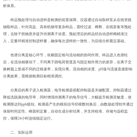
析体系。
样品预处理与自动进样是检测的前置保障。仪器通过自动取样泵从在线管路
抽取样品，针对高盐、高有机物等复杂样品，需经过滤、稀释、在线富集等预处
理，去除干扰物质并提升待测离子浓度。预处理后的样品经自动进样阀精准注
入，定量环精准控制进样量，确保每次进样的一致性，为后续分析奠定基础。
色谱分离是核心环节，依赖固定相与流动相的协同作用。样品进入色谱柱
后，在流动相驱动下，不同离子因电荷密度及与固定相作用力的差异，在离子交
换树脂上形成不同的迁移速率，实现分离。流动相的浓度、pH值与流速直接影响
分离效果，需根据检测目标精准调控。
分离后的离子进入检测器，电导检测器搭配抑制器是关键配置。抑制器通过
降低洗脱液的电导率，同时增强待测离子的电导信号，大幅提升检测灵敏度，使
检测限达到ppb级别。检测器产生的模拟信号经模数转换后，由数据处理软件通过
保留时间定性、峰面积定量，自动生成分析结果，并支持校准、存储与远程监
控，保障24小时连续稳定运行。
二、实际运用