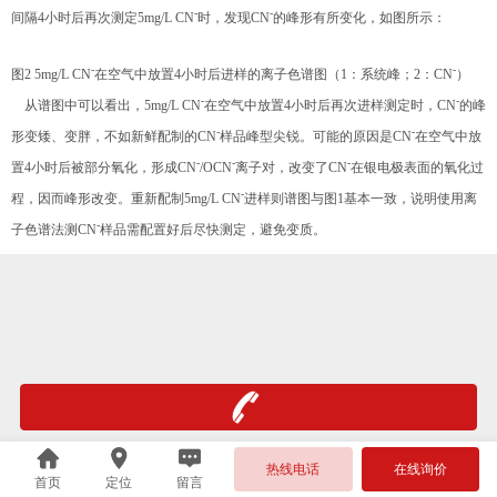
-
-
间隔4小时后再次测定5mg/L CN
时，发现CN
的峰形有所变化，如图所示：
-
-
图2 5mg/L CN
在空气中放置4小时后进样的离子色谱图（1：系统峰；2：CN
）
-
-
从谱图中可以看出，5mg/L CN
在空气中放置4小时后再次进样测定时，CN
的峰
-
-
形变矮、变胖，不如新鲜配制的CN
样品峰型尖锐。可能的原因是CN
在空气中放
-
-
-
置4小时后被部分氧化，形成CN
/OCN
离子对，改变了CN
在银电极表面的氧化过
-
程，因而峰形改变。重新配制5mg/L CN
进样则谱图与图1基本一致，说明使用离
-
子色谱法测CN
样品需配置好后尽快测定，避免变质。
热线电话
在线询价
首页
定位
留言