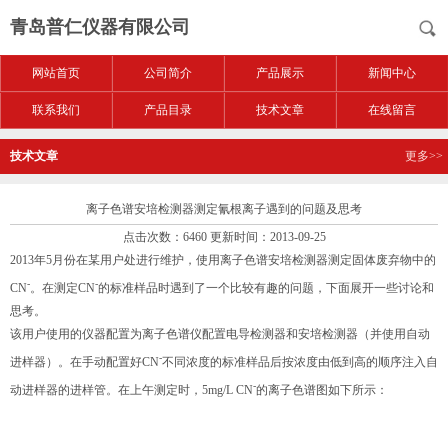
青岛普仁仪器有限公司
网站首页
公司简介
产品展示
新闻中心
联系我们
产品目录
技术文章
在线留言
技术文章
更多>>
离子色谱安培检测器测定氰根离子遇到的问题及思考
点击次数：6460 更新时间：2013-09-25
2013年5月份在某用户处进行维护，使用离子色谱安培检测器测定固体废弃物中的
-
-
CN
。在测定CN
的标准样品时遇到了一个比较有趣的问题，下面展开一些讨论和
思考。
该用户使用的仪器配置为离子色谱仪配置电导检测器和安培检测器（并使用自动
-
进样器）。在手动配置好CN
不同浓度的标准样品后按浓度由低到高的顺序注入自
-
动进样器的进样管。在上午测定时，5mg/L CN
的离子色谱图如下所示：