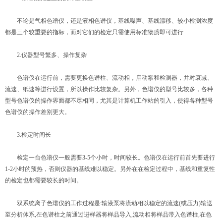
不论是气相色谱仪，还是液相色谱仪，基线噪声、基线漂移、较小检测浓度
都是三个较重要的指标，而对它们的检定只需使用标准物质即可进行
2.仪器型号繁多、操作复杂
色谱仪在运行前，需要更换色谱柱、流动相，启动泵和检测器，并对衰减、
流速、纸速等进行设置，所以操作比较复杂。另外，色谱仪的型号比较多，各种
型号色谱仪的操作界面都不尽相同，尤其是计算机工作站的引入，使得各种型号
色谱仪的操作差别更大。
3.检定时间长
检定一台色谱仪一般需要3-5个小时，时间较长。色谱仪在运行前首先要进行
1-2小时的预热，否则仪器的基线难以稳定。另外在在检定过程中，基线和重复性
的检定也都需要较长的时间。
双系统离子色谱仪的工作过程是:输液泵将流动相以稳定的流速(或压力)输送
至分析体系,在色谱柱之前通过进样器将样品导入,流动相将样品带入色谱柱,在色