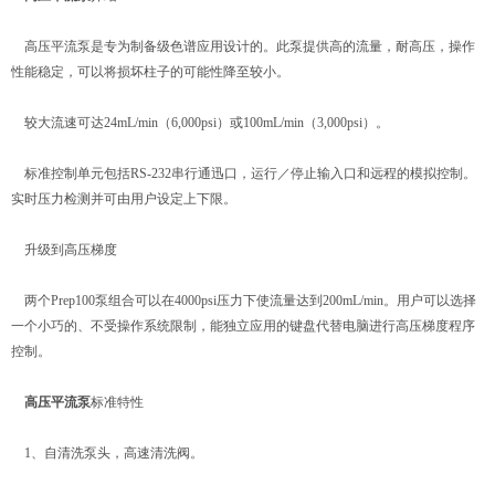
高压平流泵是专为制备级色谱应用设计的。此泵提供高的流量，耐高压，操作
性能稳定，可以将损坏柱子的可能性降至较小。
较大流速可达24mL/min（6,000psi）或100mL/min（3,000psi）。
标准控制单元包括RS-232串行通迅口，运行／停止输入口和远程的模拟控制。
实时压力检测并可由用户设定上下限。
升级到高压梯度
两个Prep100泵组合可以在4000psi压力下使流量达到200mL/min。用户可以选择
一个小巧的、不受操作系统限制，能独立应用的键盘代替电脑进行高压梯度程序
控制。
高压平流泵
标准特性
1、自清洗泵头，高速清洗阀。