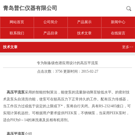
青岛普仁仪器有限公司
网站首页
公司简介
产品展示
新闻中心
联系我们
产品目录
技术文章
在线留言
技术文章
更多>>
专为制备级色谱应用设计的高压平流泵
点击次数：3756 更新时间：2015-02-27
高压平流泵
采用的智能控制算法，能使泵的流量脉动降至较低水平。的密封技
术及泵头自清洗功能，使泵可在较高压力下正常持久的工作。配有压力传感器，
当工作压力过或低于设定的上限或下*，泵将自行关闭。具有RS-232/485接口，可
实现计算机远控。可根据用户要求提供PEEK泵，不锈钢泵，当采用PEEK泵时，
适合PH为0～14的淋洗液及反相有机溶剂。
高压平流泵
介绍