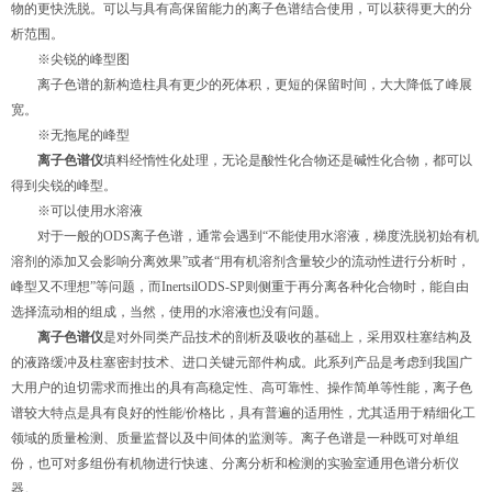
物的更快洗脱。可以与具有高保留能力的离子色谱结合使用，可以获得更大的分
析范围。
※尖锐的峰型图
离子色谱的新构造柱具有更少的死体积，更短的保留时间，大大降低了峰展
宽。
※无拖尾的峰型
离子色谱仪
填料经惰性化处理，无论是酸性化合物还是碱性化合物，都可以
得到尖锐的峰型。
※可以使用水溶液
对于一般的ODS离子色谱，通常会遇到“不能使用水溶液，梯度洗脱初始有机
溶剂的添加又会影响分离效果”或者“用有机溶剂含量较少的流动性进行分析时，
峰型又不理想”等问题，而InertsilODS-SP则侧重于再分离各种化合物时，能自由
选择流动相的组成，当然，使用的水溶液也没有问题。
离子色谱仪
是对外同类产品技术的剖析及吸收的基础上，采用双柱塞结构及
的液路缓冲及柱塞密封技术、进口关键元部件构成。此系列产品是考虑到我国广
大用户的迫切需求而推出的具有高稳定性、高可靠性、操作简单等性能，离子色
谱较大特点是具有良好的性能/价格比，具有普遍的适用性，尤其适用于精细化工
领域的质量检测、质量监督以及中间体的监测等。离子色谱是一种既可对单组
份，也可对多组份有机物进行快速、分离分析和检测的实验室通用色谱分析仪
器。