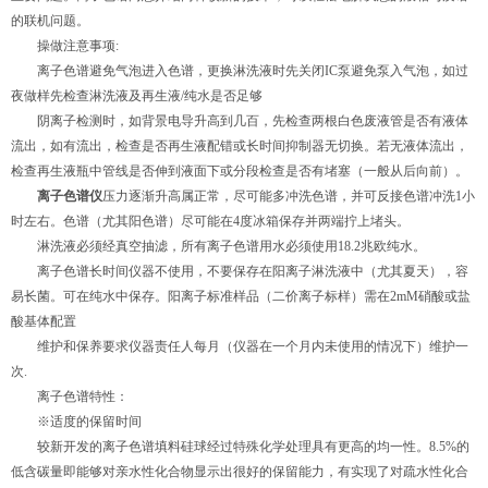
的联机问题。
操做注意事项:
离子色谱避免气泡进入色谱，更换淋洗液时先关闭IC泵避免泵入气泡，如过
夜做样先检查淋洗液及再生液/纯水是否足够
阴离子检测时，如背景电导升高到几百，先检查两根白色废液管是否有液体
流出，如有流出，检查是否再生液配错或长时间抑制器无切换。若无液体流出，
检查再生液瓶中管线是否伸到液面下或分段检查是否有堵塞（一般从后向前）。
离子色谱仪
压力逐渐升高属正常，尽可能多冲洗色谱，并可反接色谱冲洗1小
时左右。色谱（尤其阳色谱）尽可能在4度冰箱保存并两端拧上堵头。
淋洗液必须经真空抽滤，所有离子色谱用水必须使用18.2兆欧纯水。
离子色谱长时间仪器不使用，不要保存在阳离子淋洗液中（尤其夏天），容
易长菌。可在纯水中保存。阳离子标准样品（二价离子标样）需在2mM硝酸或盐
酸基体配置
维护和保养要求仪器责任人每月（仪器在一个月内未使用的情况下）维护一
次.
离子色谱特性：
※适度的保留时间
较新开发的离子色谱填料硅球经过特殊化学处理具有更高的均一性。8.5%的
低含碳量即能够对亲水性化合物显示出很好的保留能力，有实现了对疏水性化合