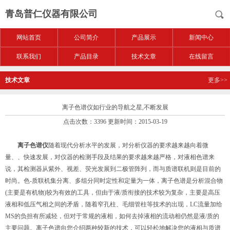
青岛普仁仪器有限公司
网站首页
公司简介
产品展示
新闻中心
联系我们
产品目录
技术文章
在线留言
技术文章
更多>>
离子色谱仪如行业的导航之星,不断发展
点击次数：3396 更新时间：2015-03-19
离子色谱仪
随着现代分析水平的发展，对分析仪器的要求越来越向着微
量、、快速发展，对仪器的检测手段及结果的要求越来越严格，对液相色谱来
说，其检测器从紫外、视差、荧光发展到二极管阵列，而与质谱联机则是目前的
时尚。色-质联机集分离、多组分同时定性和定量为一体，离子色谱是分析混合物
(主要是有机物)较为有效的工具，但由于液/质衔接的技术较为复杂，主要是高压
液相和低压气相之间的矛盾，随着窄孔柱、毛细管柱等技术的出现，LC流量加给
MS的负担有所减轻，但对于常规的液相，如何去掉液相的流动相仍然是液/质的
主要问题。离子色谱向您介绍两种较新的技术，可以轻松地解决您的液相与质谱