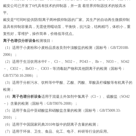
戴安公司已开发了6代具有技术的抑制器，并一直 着世界抑制器技术的较高水
平。
戴安是*可同时提供阴/阳离子两种膜抑制器的厂家。其生产的自动再生微膜抑制
器具有抑制容量高，无需使用蠕动泵，平衡快，抗污染，结构精巧，体积小，重
复性好，零维护，操作简单，价格低等优点。
离子色谱仪分析设备
检测项目：
（1）适用于小麦粉和小麦粉品质改良剂中溴酸盐的检测（国标号：GB/T20188-
2006）；
（2）适用于生活饮用水中F－、Cl－、NO2－、PO43－、Br－、NO3－、SO42
－、ClO2－、BrO3－、ClO3－等消毒副产物和其他阴离子的检测（国标号：
GB/T5750.10-2006）；
（3）适用于分析污水、饮料等中甲酸、乙酸、丙酸、草酸及柠檬酸等有机离子的
检测；
（4）
离子色谱分析设备
适用于混凝土外加剂中氯离子（Cl－）、硫酸盐（SO42
－）含量的检测（国标号：GB/T8076-2008）；
（5）适用于食品中亚硝酸盐和硝酸盐含量的检测（国标号：GB/T5009.33-
2010）；
（6）适用于中国国家药典2010年版中的阴离子含量的检测；
（7）适用于环保、卫生、食品、化工、电子、科研等行业的应用。