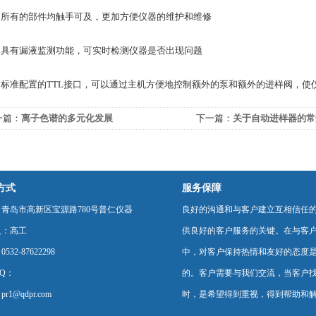
有的部件均触手可及，更加方便仪器的维护和维修
有漏液监测功能，可实时检测仪器是否出现问题
准配置的TTL接口，可以通过主机方便地控制额外的泵和额外的进样阀，使
一篇：
离子色谱的多元化发展
下一篇：
关于自动进样器的常
方式
服务保障
青岛市高新区宝源路780号普仁仪器
良好的沟通和与客户建立互相信任
人：高工
供良好的客户服务的关键。在与客
532-87622298
中，对客户保持热情和友好的态度
Q：
的。客户需要与我们交流，当客户
r1@qdpr.com
时，是希望得到重视，得到帮助和