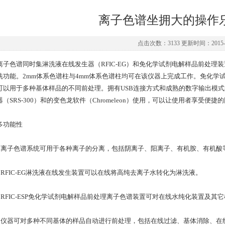
离子色谱坐拥大的操作
点击次数：3133 更新时间：2015-0
色谱同时集淋洗液在线发生器（RFIC-EG）和免化学试剂电解样品前处理装置
洗功能。2mm体系色谱柱与4mm体系色谱柱均可在该仪器上完成工作。免化学
可以用于多种基体样品的不同前处理。拥有USB连接方式和成熟的数字输出模
器（SRS-300）和的变色龙软件（Chromeleon）使用，可以让使用者享受
功能性
子色谱系统可用于各种离子的分离，包括阴离子、阳离子、有机胺、有机酸
FIC-EG淋洗液在线发生装置可以在线将高纯去离子水转化为淋洗液。
FIC-ESP免化学试剂电解样品前处理离子色谱装置可对在线水纯化装置及其
器可对多种不同基体的样品自动进行前处理，包括在线过滤、基体消除、在