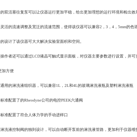
双活塞往复泵可以让仪器运行更加平稳，给出更加理想的运行环境和检出效
活的流速调整及宽泛的流速范围，使得该仪器可以兼容2，3，4，5mm的色
设计了该仪器可大大解决实验室面积和空间。
作者还可以通过LCD液晶可触式显示面板，对仪器主要参数进行设置，并可
加方便
用的淋洗液组织器，可以兼容1L，2L和4L的玻璃淋洗液瓶及塑料淋洗液瓶
准配置了的Rheodyne公司的电控PEEK六通阀
准配置了符合人体力学的手动进样口
洗液控制阀的独到设计，可以自动断开泵前的淋洗液管路，更加利于仪器维