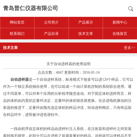
青岛普仁仪器有限公司
网站首页
公司简介
产品展示
新闻中心
联系我们
产品目录
技术文章
在线留言
技术文章
更多>>
关于自动进样器的使用说明
点击次数：4047 更新时间：2016-01-14
自动进样器
是一个自动进样系统，标准模式下较多可以进120个样品，它可以
作为一个独立系统独自使用，也可以组成一个由计算机控制的系统联合使用。通
过不同菜单，可以对单个应用的分析程序随意改动。对于固定体积进样而言，样
品的体积由内置的定量环决定，定量环的体积很容易更换。在步进电机驱动的注
射器的推进下，定量环由预先选定体积的样品冲洗，转动进样阀后，只有样品留
在样品环中，进而被冲进色谱柱中。
一段由程序设定体积的样品由进样针注入系统，在注射器和进样针之间安装
着转移毛细管，此部分可以在进样之前盛装量好的样品。这样就可以使样品不至