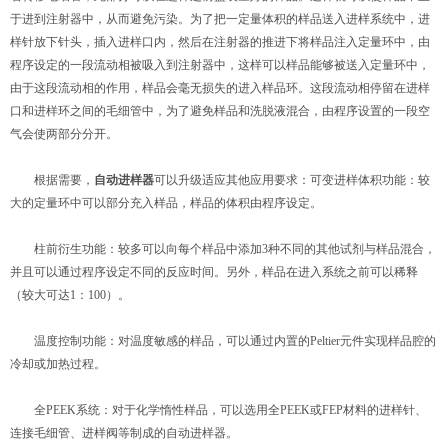
于进到注射器中，从而避免污染。为了把一定量体积的样品送入进样系统中，进
样针放下针头，插入进样口内，然后在注射器的推进下将样品注入定量环中，由
程序设定的一段流动相被吸入到注射器中，这样可以样品能够被送入定量环中，
由于这段流动相的作用，样品会毫无损失的进入样品环。这段流动相停留在进样
口和进样环之间的毛细管中，为了避免样品和洗脱液混合，由程序设置的一段空
气会使两部分分开。
根据需要，
自动进样器
可以升级适应其他应用要求：可变进样体积功能：较
大的定量环中可以部分充入样品，样品的体积由程序设定。
柱前衍生功能：较多可以向每个样品中添加3种不同的其他试剂与样品混合，
并且可以通过程序设定不同的反应时间。另外，样品在进入系统之前可以稀释
（较大可达1：100）。
温度控制功能：对温度敏感的样品，可以通过内置的Peltier元件实现样品腔的
冷却或加热过程。
全PEEK系统：对于化学惰性样品，可以选用全PEEK或FEP材料的进样针、
连接毛细管、进样阀等制成的自动进样器。