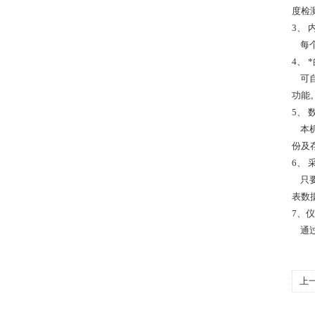
度检
3、
每个
4、
可自
功能
5、
本机
份
6、
只要
表数
7、
通过
上