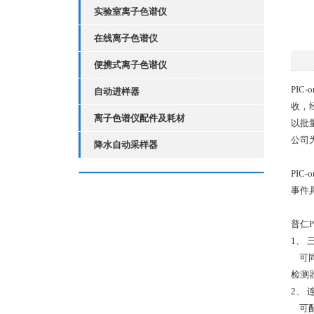
实验室离子色谱仪
在线离子色谱仪
便携式离子色谱仪
PIC-o
自动进样器
收，
离子色谱仪配件及耗材
以批
公司
降水自动采样器
PIC-o
事件
普仁PI
1、
可同
检测
2、
可配