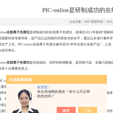
PIC-online是研制成功
点击次数：3604 更新时间：2016-0
nline
在线离子色谱仪
是研制成功的在线离子色谱仪，该项目2011年获得“国家
经国家科技专家评价，该产品已达到国外同类技术的水平，通过山东省计量科学
量生产上市。PIC-online在线离子色谱仪被评选为“科学仪器行业新产品”，入
为依托单位。
nline
在线离子色谱仪
提供连续的、实时的检测数据，是控制污染、实施污染物
具有十分重要的意义。
C-online
在线离子色谱仪
技术指标如下：
 三通道同时检测
欢迎您！
来自局域网的朋友！有什么可以帮
时检测阴离子、阳离子和重金属。较快可在30分钟内完成一次检测。每天较多
助您的吗？
器、双通道紫外检测器、可根据用户要求任意搭配组合。
 连续运转15天无需维护，可做梯度检测。
淋洗液发生器（碳酸盐体系或氢氧根体系），运行稳定可靠。仪器连续运转所需