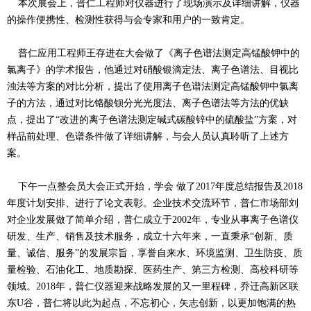
本次展会上，普仁工程师对仪器进行了现场演示及详细讲解，仪器
的操作便携性、检测性获得与会专家和用户的一致肯定。
普仁应用工程师王存进在大会做了《离子色谱法测定高锰酸钾中的
氯离子》的学术报告，他通过对硝酸银滴定法、离子色谱法、目视比
浊法等方案的对比分析，提出了使用离子色谱法测定高锰酸钾中氯离
子的方法，通过对比铬酸钡分光光度法、离子色谱法等方法的优缺
点，提出了“改进的离子色谱法测定碱式碳酸锌中的硫酸盐”方案，对
样品前处理、色谱条件做了详细讲解，与会人员认真聆听了上述方
案。
下午一点整会员大会正式开始，学会 做了2017年度总结报告及2018
年度计划安排、进行了论文表彰。企业技术交流环节，普仁市场部刘
对企业发展做了简单介绍，普仁成立于2002年，专业从事离子色谱仪
研发、生产、销售及技术服务，成立十六年来，一直秉承“创新、质
量、诚信、服务”的发展宗旨，享誉自来水、环境监测、卫生防疫、质
量检验、石油化工、地质勘探、医药生产、第三方检测、高校科研等
领域。2018年，普仁仪器迎来战略发展的又一里程碑，乔迁高新区联
东U谷，普仁将以此为起点，不忘初心，矢志创新，以更加饱满的热