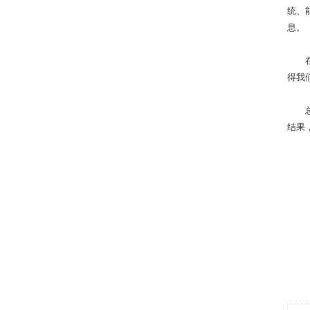
统、
息。
在现
得我
总之
结果