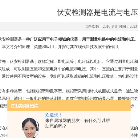
伏安检测器是电流与电压
点击次数：2510 更新时间：2023-1
伏安检测器
是一种广泛应用于电子领域的仪器，用于测量电路中的电流和电压
。
本文将介绍原理、类型和应用，并探讨其在现代科技发展中的作用。
，伏安检测器基于欧姆定律，即电流等于电压除以电阻。它通过测量电压和
表组成，可以测量直流和交流电路中的电流和电压。其中，直流的主要用于测量
。通过使用不同类型的设备，我们可以获取准确的电流和电压数值，为电路设计
多种类型，包括模拟型和数字型。模拟型采用指针式或面板式显示，通过读
单易用，适用于一般电路的快速测量。而数字型则采用数码显示屏，能够提供更
连接到计算机或其他设备，实现数据的实时监测和分析。随着科技的不断进步，
。
欢迎您！
来自局域网的朋友！有什么可以帮
助您的吗？
各个领域都有广泛的应用。在电子设备制造过程中，它被用于测试电路板的
实验和参数测量的常用工具。它可以帮助科学家们验证理论模型、研究电路特性