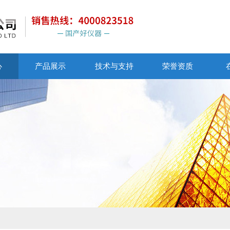
心
产品展示
技术与支持
荣誉资质