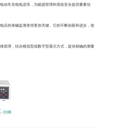
电动车充电电流等，为能源管理和系统安全提供重要信
电压的准确监测变得更加关键。它的不断创新和进步，使
律原理，结合模拟型或数字型显示方式，提供精确的测量