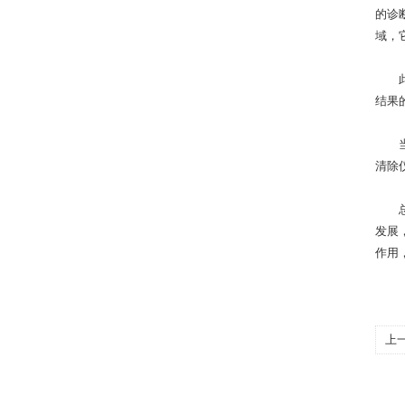
的诊
域，
此外
结果
当然
清除
总的
发展
作用
上
神