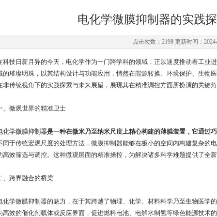
电化学微膜抑制器的实践探
点击次数：2198 更新时间：2024-0
技日新月异的今天，电化学作为一门跨学科的领域，正以速度推动着工业进
域的璀璨明珠，以其结构设计与功能应用，悄然在能源转换、环境保护、生物医
在非传统视角下的实践探索与未来展望，展现其在精准调控方面所扮演的关键角
微观世界的精准卫士
电化学微膜抑制器
是一种在微米乃至纳米尺度上精心构建的薄膜装置，它通过巧
不同于传统宏观尺度的处理方法，微膜抑制器能够在极小的空间内构建复杂的电
的高效筛选与调控。这种微观层面的精准操控，为解决诸多科学难题提供了全新
跨界融合的桥梁
学微膜抑制器的魅力，在于其跨越了物理、化学、材料科学乃至生物医学的
为高效的催化剂载体或反应界面，促进燃料电池、电解水制氢等绿色能源技术的