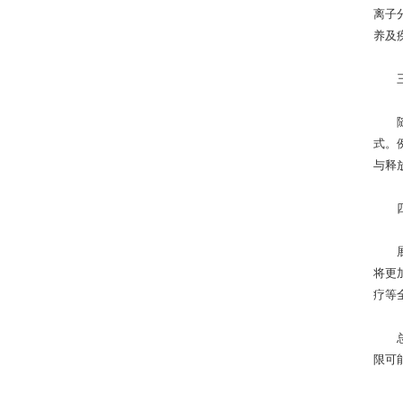
离子
养及
三、
随着
式。
与释
四、
展望
将更
疗等
总之
限可