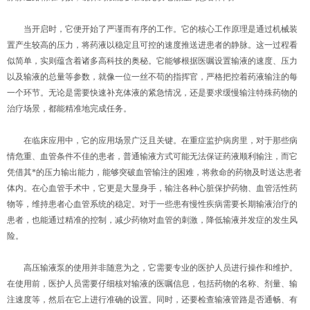
当开启时，它便开始了严谨而有序的工作。它的核心工作原理是通过机械装
置产生较高的压力，将药液以稳定且可控的速度推送进患者的静脉。这一过程看
似简单，实则蕴含着诸多高科技的奥秘。它能够根据医嘱设置输液的速度、压力
以及输液的总量等参数，就像一位一丝不苟的指挥官，严格把控着药液输注的每
一个环节。无论是需要快速补充体液的紧急情况，还是要求缓慢输注特殊药物的
治疗场景，都能精准地完成任务。
在临床应用中，它的应用场景广泛且关键。在重症监护病房里，对于那些病
情危重、血管条件不佳的患者，普通输液方式可能无法保证药液顺利输注，而它
凭借其*的压力输出能力，能够突破血管输注的困难，将救命的药物及时送达患者
体内。在心血管手术中，它更是大显身手，输注各种心脏保护药物、血管活性药
物等，维持患者心血管系统的稳定。对于一些患有慢性疾病需要长期输液治疗的
患者，也能通过精准的控制，减少药物对血管的刺激，降低输液并发症的发生风
险。
高压输液泵的使用并非随意为之，它需要专业的医护人员进行操作和维护。
在使用前，医护人员需要仔细核对输液的医嘱信息，包括药物的名称、剂量、输
注速度等，然后在它上进行准确的设置。同时，还要检查输液管路是否通畅、有