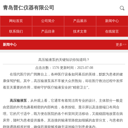
青岛普仁仪器有限公司
网站首页
公司简介
产品展示
新闻中心
联系我们
产品目录
技术文章
在线留言
新闻中心
更多>>
高压输液泵的关键知识你知道吗？
点击次数：1576 更新时间：2025-07-08
在现代医疗的广阔舞台上，各种医疗设备如同幕后的英雄，默默为患者的健
康保驾护航。其中，高压输液泵虽不常被大众所熟知，却在医疗救治过程中发挥
着至关重要的作用，堪称守护医疗输液安全的“精密卫士”。
高压输液泵
，从外观上看，它通常有着简洁而专业的设计。主体部分一般是
由坚固的外壳包裹着精密的内部构造，各类按钮、显示屏以及连接端口布局合
理。它的尺寸适中，既方便在医院的各个科室间灵活移动，又能稳固地放置在病
床旁，随时为患者提供服务。其连接的输液管路犹如细腻的血管分支，与患者的
静脉通路精准对接，确保药液能够准确无误地输注到患者体内。