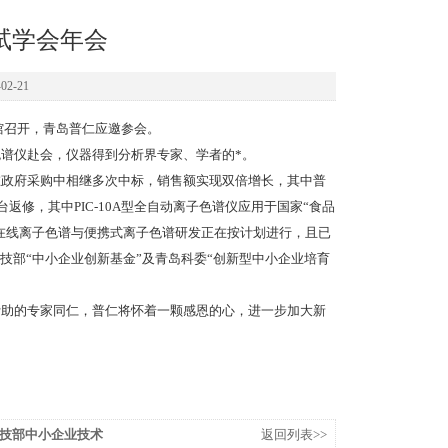
试学会年会
2-21
技馆召开，青岛普仁应邀参会。
子色谱仪赴会，仪器得到分析界专家、学者的*。
仪在政府采购中相继多次中标，销售额实现双倍增长，其中普
修，其中PIC-10A型全自动离子色谱仪应用于国家“食品
在线离子色谱与便携式离子色谱研发正在按计划进行，且已
技部“中小企业创新基金”及青岛科委“创新型中小企业培育
帮助的专家同仁，普仁将怀着一颗感恩的心，进一步加大新
技部中小企业技术
返回列表>>