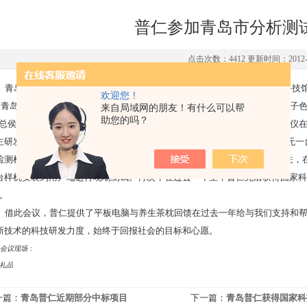
普仁参加青岛市分析测
点击次数：4412 更新时间：2012-0
青岛市分析测试学会年会定于2011年元月7日下午2时中国海洋大学逸夫科
欢迎您！
青岛普仁携PIC系列双系统全自动离子色谱仪及较新研制开发的PIC-20型离
来自局域网的朋友！有什么可以帮
助您的吗？
总侯倩慧女士在大会上总结了2011年取得的成绩。首先，PIC系列离子色谱
主研发的PAS自动进样器已经批量生产，销售达百余台，且全部运行良好，无一台返
检测检验示范中心”。其次，普仁不断加强科技研发力量，进行前沿技术攻关，
台样机安装到用户端进行现场测试。再次，在过去一年里，普仁先后获得国家科
”。
借此会议，普仁提供了平板电脑与养生茶枕回馈在过去一年给与我们支持和
新技术的科技研发力度，始终于回报社会的目标和心愿。
会议现场：
礼品
一篇：
青岛普仁近期部分中标项目
下一篇：
青岛普仁获得国家科