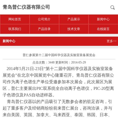
青岛普仁仪器有限公司
网站首页
公司简介
产品展示
新闻中心
联系我们
产品目录
技术文章
在线留言
新闻中心
更多>>
普仁参展第十二届中国科学仪器及实验室装备展览会
点击次数：3448 更新时间：2014-05-29
2014
年5月21日
-
23
日
“
第十二届中国科学仪器及实验室装备
展览会
”
在北京中国展览中心隆重召开。
青岛普仁仪器有限公
司作为离子色谱生产单位受邀参加本次展会，此次展区为展
区，普仁主要展出PIC双系统全自动离子色谱仪，PIC-20型离
子色谱仪及PAS自动进样器。
青岛普仁仪器以
的产品吸引
了无数参会者的驻足咨询，引
起了重多客户及经销商
纷纷前来普仁展台，咨询洽谈
，并与
来自美国、英国、加拿大、马来西亚、泰国、韩国、日本、