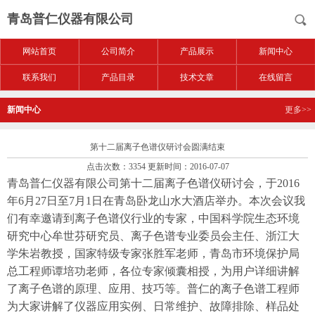
青岛普仁仪器有限公司
网站首页
公司简介
产品展示
新闻中心
联系我们
产品目录
技术文章
在线留言
新闻中心
更多>>
第十二届离子色谱仪研讨会圆满结束
点击次数：3354 更新时间：2016-07-07
青岛普仁仪器有限公司第十二届离子色谱仪研讨会，于
2016
年
6
月
27
日至
7
月
1
日在青岛卧龙山水大酒店举办。本次会议我
们有幸邀请到离子色谱仪行业的专家，中国科学院生态环境
研究中心牟世芬研究员、离子色谱专业委员会主任、浙江大
学朱岩教授，国家特级专家张胜军老师，青岛市环境保护局
总工程师谭培功老师，各位专家倾囊相授，为用户详细讲解
了离子色谱的原理、应用、技巧等。普仁的离子色谱工程师
为大家讲解了仪器应用实例、日常维护、故障排除、样品处