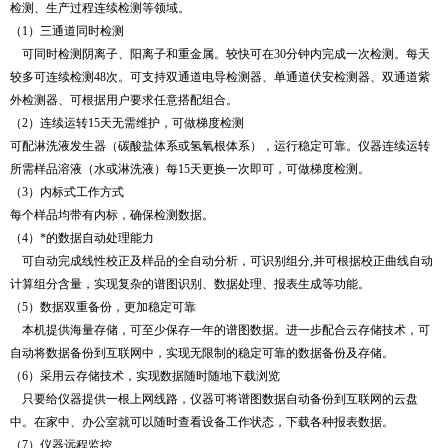
检测、生产过程连续检测等领域。
（1）三通道同时检测
可同时检测阴离子、阳离子和重金属。较快可在30分钟内完成一次检测。每天
较多可连续检测48次。可支持双通道电导检测器、单通道伏安检测器、双通道紫
外检测器、可根据用户要求任意搭配组合。
（2）连续运转15天无需维护，可做梯度检测
可配淋洗液发生器（碳酸盐体系或氢氧根体系），运行稳定可靠。仪器连续运转
所需样品溶液（水或淋洗液）每15天更换一次即可，可做梯度检测。
（3）内标式工作方式
每个样品均带有内标，确保检测数据。
（4）*的数据自动处理能力
可自动完成线性校正及样品的全自动分析，可识别组分,并可根据校正曲线自动
计算组分含量，实现复杂的谱图识别、数据处理、报表生成等功能。
（5）数据双重备份，更加稳定可靠
本机提供海量存储，可至少保存一年的谱图数据。进一步配合云存储技术，可
自动将数据备份到互联网中，实现无限制的稳定可靠的数据备份及存储。
（6）采用云存储技术，实现数据随时随地下载浏览
只要给仪器提供一根上网线路，仪器可将谱图数据自动备份到互联网的云盘
中。在家中、办公室就可以随时查看设备工作状态，下载各种报表数据。
（7）仪器远程监控