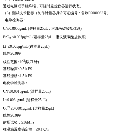
通过电脑或手机终端，可随时监控仪器运行状态。
（8）测试技术指标（制作计量器具许可证编号：鲁制02000032号）
电导检测器：
-
Cl
≤0.005μg/mL (进样量25μL，淋洗液碳酸盐体系)
-
BrO
≤0.005μg/mL (进样量25μL，淋洗液碳酸盐体系)
3
+
Li
≤0.005μg/mL (进样量25μL)
线性≥0.999
3
-
线性范围≥10
(以Cl
计)
基线噪声≤0.5％FS
基线漂移≤1.5％FS
电化学检测器：
-
CN
≤0.001μg/mL (进样量25μL)
-
I
≤0.003μg/mL (进样量25μL)
2+
Cd
≤0.0001μg/mL (进样量25μL)
线性≥0.999
耐压试验：≥36MPa
柱温箱温度稳定性：≤0.1℃/h