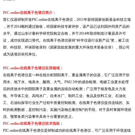
PIC-online在线离子色谱仪
简介：
普仁仪器研制开发PIC-online在线离子色谱仪，2011年获得国家创新基金科技立项
，并于2014顺利通过验收，经国家科技专家评价，该产品已达到国外同类产品的
水平。通过山东计量科学研究院检定合格，并于2014年取得制造计量器具许可
证，成功实现进口替代。在线离子色谱仪获得“科学仪器行业新产品”奖，被工信
部、科技部、环保部收录到《国家鼓励发展的重大环保技术装备目录》，我公司
成为该项目依托单位。
PIC-online在线离子色谱仪应用领域：
在线离子色谱仪是一种在线分析阴阳离子、重金属离子的仪器，它广泛应用于饮
用水、地下水、地表水、酸雨、大气、PM2.5中的成份检测、电镀工业废水处理
后的排放水中的阴阳离子及重金属的连续自动检测；广泛用于核发电及火力发
电、半导体工业、高纯水厂、自来水厂、制药工业、食品及饮料工业、石油化
工、石油钻探等行业生产过程中质量控制检测。在线离子色谱仪提供连续的、实
时的检测数据，是控制污染、实施污染物总量控制*的手段。对于及时掌握环境状
况、预警各类污染事件具有十分重要的意义。
PIC-online在线离子色谱仪技术指标：
PIC-online在线离子色谱仪是研制成功的在线离子色谱仪，可广泛应用于环境连续