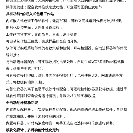
高亮宽LCD触摸屏，无需外接电脑，即可实现仪器的操控及谱图的显示功能，
操作更便捷；配合软件拖拽缩放功能，可查看谱图的任意细节；
具有
功能*的嵌入式色谱工作站
内置嵌入式色谱工作站软件，无需PC机，可独立完成谱图分析与数据处理。
图形化反控界面，人性化操作流程；
工作站内容丰富，界面简单、直观，易于操作；
可自动制作校正曲线，完成样品的全自动分析。
软件可以实现系统部件的有效集成和控制，可与检测器、自动进样器等部件无
缝对接；
与自动进样器配合，可实现数据的批量处理，自动生成WORD或Excel格式报
表，供用户浏览、打印。
可直接连接打印机，进行各类谱图报表打印，也可使用U盘、网络通讯等方
式，将数据传输到PC机。
与普仁仪器的离子色谱手机软件相配合，可远程控制仪器及获得数据。通过手
机软件可随时查看设备运行情况，并调取相关谱图和数据。
全自动配样稀释功能
内置自动配样器，可实现标样自动配置。配合内置的色谱工作站软件，自动制
作校准曲线，并用于未知样品的分析；
内置稀释器，针对高浓度样品，可手工或自动选择稀释倍数进行稀释。
模块化设计，多种功能个性化定制