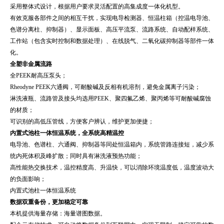
采用整体式设计，根据用户要求灵活配置的高集成度一体化机型。
有效克服各部件之间的相互干扰，实现电导检测器、恒温柱箱（控温电导池、
色谱分离柱、抑制器）、显示面板、高压平流泵、流路系统、自动配样系统、
工作站（包含实时控制和数据处理）、在线脱气、二氧化碳抑制器等部件一体
化。
全塑非金属流路
全PEEK耐高压泵头；
Rheodyne PEEK六通阀，可耐酸碱及反相有机溶剂，避免金属离子污染；
淋洗液瓶、流路管及接头均选用PEEK、聚四氟乙烯、聚丙烯等可耐酸碱腐蚀
的材质；
可识别的高低压管线，方便客户辨认，维护更加便捷；
内置式池柱一体恒温系统，全系统高精温控
电导池、色谱柱、六通阀、抑制器等同处恒温箱内，系统管路连接短，减少系
统内死体积及峰扩散；同时具有淋洗液预热功能；
高性能热交换技术，温控精度高、升温快，可以消除环境温度低，温度波动大
的负面影响；
内置式池柱一体恒温系统
数据双重备份，更加稳定可靠
本机提供海量存储：海量谱图数据。