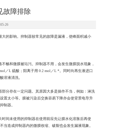
见故障排除
5-26
很大的影响。抑制器较常见的故障是漏液，使峰面积减小
路不畅和微膜被玷污。抑制器不用，会发生微膜脱水现象，
L 硫酸；阳离子用 0.2 mol／L *。同时向再生液进口
酸溶液清洗。
器部分存在一定问题。其原因大多是操作不当，例如：淋洗
设置太小等。膜被污染后交换容易下降亦会使背景电导升
抑制器。
长时间未使用的抑制器在使用前应先让膜水化溶胀后再使
不当造成抑制器内的微膜收缩、破裂也会发生漏液现象。