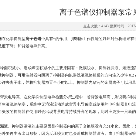
离子色谱仪抑制器泵常
点击次数：4143 更新时间：2017-0
器
在化学抑制型
离子色谱
中具有*的作用。抑制器工作性能的好坏对分析结果有
敏度下降）和背景电导升高。
）峰面积减小。造成峰面积减小的主要原因有：微膜脱水、抑制器漏液、溶液流
抑制器，可用注射器向阴离子抑制器内以淋洗液流路相反的方向注入少许 0.2 mol／
少许去离子水，并将抑制器放置半小时以上。抑制器内玷污的金属离子可以用草
）背景电导高。在化学抑制型电导检测分析过程中，若背景电导高，则说明抑制
再生液流路堵塞，系统中无溶液流动造成背景电导偏高或使用的电抑制器其电流
而失效的抑制器在使用时会出现背景电导持续升高的现象，此时应更换一只新的
）漏液。抑制器漏液的主要原因是抑制器内的离子交换膜没有充分水化。因此，
另外要再生液出口顺畅，因为反压较大时也会造成抑制器漏液。由于抑制器保管