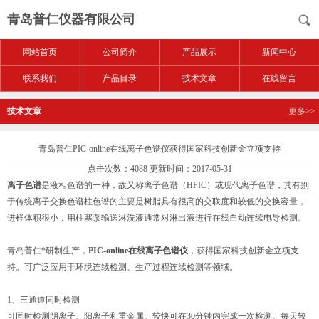
青岛普仁仪器有限公司
网站首页
公司简介
产品展示
新闻中心
联系我们
产品目录
技术文章
在线留言
技术文章
更多>>
青岛普仁PIC-online在线离子色谱仪获得国家科技创新金立项支持
点击次数：4088 更新时间：2017-05-31
离子色谱
是液相色谱的一种，故又称离子色谱（HPIC）或现代离子色谱，其有别
于传统离子交换色谱柱色谱的主要是树脂具有很高的交联度和较低的交换容量，
进样体积很小，用柱塞泵输送淋洗液通常对淋出液进行在线自动连续电导检测。
青岛普仁*研制生产，
PIC-online在线离子色谱仪
，获得国家科技创新金立项支
持。可广泛应用于环境连续检测、生产过程连续检测等领域。
1、三通道同时检测
可同时检测阴离子、阳离子和重金属。较快可在30分钟内完成一次检测。每天较