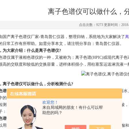
离子色谱仪可以做什么，分
点击次数：9273 更新时间：2018-1
由国产离子色谱仪厂家-青岛普仁仪器，整理归纳，系统地为大家解决了
离
的日常工作有所帮助。如需分享本文，请注明分享自：青岛普仁仪器。
，为大家介绍：什么是离子色谱仪?
色谱仪属于液相色谱仪的一种，又被称为：离子色谱(HPIC)或现代离子
很高的交联度和较低的交换容量，进样体积很小，用柱塞泵运送淋洗液一
，离子色谱仪可以做什么，分析检测什么?
色谱在环境保护行业有着非常重要的应用
，比如：地面水、饮用水、雨水
中的阴、阳离子等。
欢迎您！
测的常见离子有：阴离子：F-, Cl-, Br-, NO2-,PO43-,NO3-,SO42-
来自局域网的朋友！有什么可以帮
Li+, Na+, NH4+,K+, Ca2+,Mg2+, Cu2+, n2+, Fe2+, Fe3+等。
助您的吗？
色谱仪在食品行业中的应用非常广泛：
以用来检测出食品中的：
亚硝酸盐与硝酸盐，亚硫酸盐，聚磷酸盐，苯甲酸和