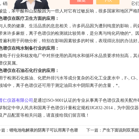
，硝酸盐和亚硝酸盐作为食品添加剂，目前还*，因此非常有必要检测它
酸盐，苯甲酸和山梨酸因为一些人对它有过敏反响，很多国家和地区严格
色谱仪在医疗卫生方面的应用：
与人类的健康、生活品质的息息相关，许多药品因为遭到纯度的影响，药
带来许多麻烦，离子色谱仪的检测就比较简单，是分离与纯化药物的*。
普遍利用于药物分析，特别在影响因素较多的时候，表现得比别的办法好
色谱仪在纯水制备行业的应用：
微电子行业和核发电厂中对所使用的高纯水和循环水品质要求特别高，其杂
谱仪莫属。
色谱仪在石油石化行业的应用：
于检测石化炼油、化肥外排污水等成分复杂的石化工业废水中，F-, Cl-, NO2
领域中，离子色谱仪还可用于测定油田水中阴阳离子的含量，*。
普仁仪器有限公司
是通过ISO-9001认证的专业从事离子色谱仪及相关
草制定中华人民共和国离子色谱仪计量检定规程JJG832-2014，为中国
及产品配置等相关问题，请直接给我们留言哦！
一篇：
锂电池电解液的阴离子可以用离子色谱
下一篇：
产生下面说到双系统