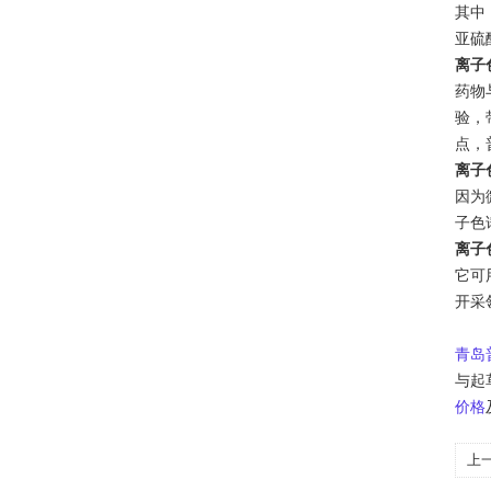
其中
亚硫
离子
药物
验，
点，
离子
因为
子色
离子
它可用
开采
青岛
与起
价格
上