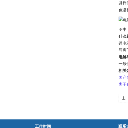
进样
色谱
图中：1
什么
锂电
导离
电解
一般
相关
国产
离子
上
呢
工作时间
联系