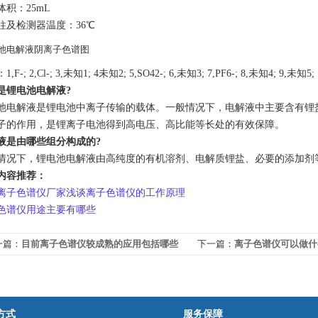
体积：25mL
柱及检测器温度：36℃
,F-; 2,Cl-; 3,未知1; 4未知2; 5,SO42-; 6,未知3; 7,PF6-; 8,未知4; 9,未知5;
是锂电池电解液?
池电解液是锂电池中离子传输的载体。一般情况下，电解液中主要含有锂
子的作用，是锂离子电池得到高电压、高比能等长处的有效保障。
液是由哪些组分构成的?
情况下，锂电池电解液由高纯度的有机溶剂、电解质锂盐、必要的添加剂
内容推荐：
离子色谱仪厂家浅谈离子色谱仪的工作原理
色谱仪用途主要有哪些
一篇：
目前离子色谱仪较成熟的应用包括哪些
下一篇：
离子色谱仪可以做什
方式
服务保障