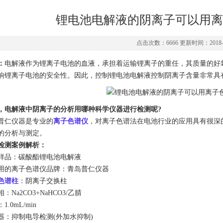
锂电池电解液的阴离子可以用离
点击次数：6666 更新时间：2018-1
：
电解液作为锂离子电池的血液，承担着运输锂离子的重任，其质量的好
响锂离子电池的安全性。
因此，控制锂电池电解液控制阴离子含量非常具
，电解液中阴离子的分析用哪种科学仪器进行检测呢?
普仁仪器是专业的
离子色谱仪
，对离子色谱法在电池行业的应用具有很深
的分析与测定。
检测案例解析：
样品：碳酸酯锂电池电解液
用的离子色谱仪品牌：青岛普仁仪器
色谱柱
：阴离子交换柱
：Na2CO3+NaHCO3/乙腈
1.0mL/min
器：抑制电导检测(外加水抑制)