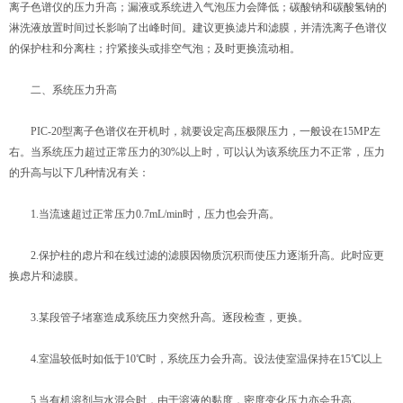
离子色谱仪的压力升高；漏液或系统进入气泡压力会降低；碳酸钠和碳酸氢钠的
淋洗液放置时间过长影响了出峰时间。建议更换滤片和滤膜，并清洗离子色谱仪
的保护柱和分离柱；拧紧接头或排空气泡；及时更换流动相。
二、系统压力升高
PIC-20型离子色谱仪在开机时，就要设定高压极限压力，一般设在15MP左
右。当系统压力超过正常压力的30%以上时，可以认为该系统压力不正常，压力
的升高与以下几种情况有关：
1.当流速超过正常压力0.7mL/min时，压力也会升高。
2.保护柱的虑片和在线过滤的滤膜因物质沉积而使压力逐渐升高。此时应更
换虑片和滤膜。
3.某段管子堵塞造成系统压力突然升高。逐段检查，更换。
4.室温较低时如低于10℃时，系统压力会升高。设法使室温保持在15℃以上
5.当有机溶剂与水混合时，由于溶液的黏度，密度变化压力亦会升高。