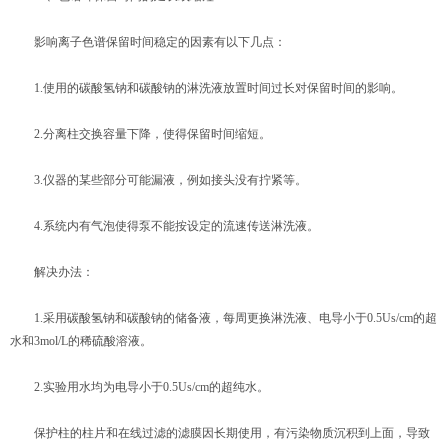
影响离子色谱保留时间稳定的因素有以下几点：
1.使用的碳酸氢钠和碳酸钠的淋洗液放置时间过长对保留时间的影响。
2.分离柱交换容量下降，使得保留时间缩短。
3.仪器的某些部分可能漏液，例如接头没有拧紧等。
4.系统内有气泡使得泵不能按设定的流速传送淋洗液。
解决办法：
1.采用碳酸氢钠和碳酸钠的储备液，每周更换淋洗液、电导小于0.5Us/cm的超
水和3mol/L的稀硫酸溶液。
2.实验用水均为电导小于0.5Us/cm的超纯水。
保护柱的柱片和在线过滤的滤膜因长期使用，有污染物质沉积到上面，导致