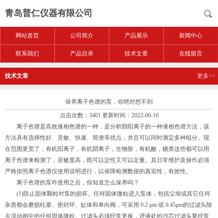
青岛普仁仪器有限公司
网站首页
公司简介
产品展示
新闻中心
联系我们
产品目录
技术文章
在线留言
技术文章
更多>>
保养离子色谱的泵，你绝对想不到
点击次数：3401 更新时间：2022-06-16
离子色谱是高效液相色谱的一种，是分析阴阳离子的一种液相色谱方法，该
方法具有选择性好、灵敏、快速、简便等优点，并且可以同时测定多种组分。现
在范围更宽了，有机阳离子，有机阴离子，生物胺，有机酸，糖类这些都可以用
离子色谱来检测了，灵敏度高，既可以定性又可以定量。其日常维护及操作必须
严格按照离子色谱仪使用说明进行，以保障检测数据的真实性，有效性。
离子色谱的泵咋使用之后，你知道怎么保养吗？
(1)防止固体颗粒对泵的损坏。任何固体微粒进入泵体，包括尘埃或其它任何
杂质都会磨损柱塞、密封环、缸体和单向阀，可采用 0.2 μm 或 0.45μm的过滤头除
去流动相中的任何固体微粒。过滤头必须经常更换，进液处的沙芯过滤头要经常