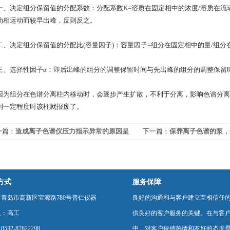
决定组分保留值的分配系数：分配系数K=溶质在固定相中的浓度/溶质在流
动相运动而较早出峰，反则反之。
决定组分保留值的分配比(容量因子)：容量因子=组分在固定相中的量/组分
选择性因子α：即后出峰的组分的调整保留时间与先出峰的组分的调整保留
组分在色谱分离柱内移动时，会逐步产生扩散，不利于分离，影响色谱分离
到一定程度时该柱就报废了。
一篇：
造成离子色谱仪压力指示异常的原因是
下一篇：
保养离子色谱的泵，
么
方式
服务保障
青岛市高新区宝源路780号普仁仪器
良好的沟通和与客户建立互相信任
人：高工
供良好的客户服务的关键。在与客
532-87622298
中，对客户保持热情和友好的态度