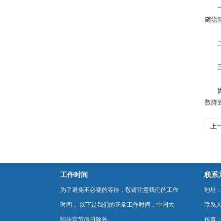
一、
随流
二、
三、
因为
数降
上
什
工作时间
联系
为了避免不必要的等待，敬请注意我们的工作
地址：
时间 。以下是我们的正常工作时间，中国大
联系
陆法定节假日除外。
传真：0