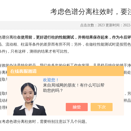
考虑色谱分离柱效时，要
点击次数：2823 更新时间：2022-0
色谱分离柱
在使用前，更好进行柱的性能测试，并将结果保存起来，作为今后评
品、流动相、柱温等条件的差异而有所不同；另外，在做柱性能测试时是按照色
条件)，只有这样，测得的结果才有可比性。
的办法是纯化样品。我们在多年的分析工作中发现，凡是样品纯化的越干净
分离柱柱效下降较快。建立一个理想的色谱分析方法应该有一套有效的样品前处
提取与纯化，尽量使处理过的样品中杂质降到较低，保护柱头和柱子。
欢迎您！
来自局域网的朋友！有什么可以帮
助您的吗？
纯化好的样品最好用流动相来溶解，一方面减少色谱图中的溶剂峰干扰，另
流动相中沉淀，会堵塞进样器和柱头，甚至样品分解，出现怪峰。如果出现样品
处理样品的方法，或过滤，去除不溶性物质。
虑色谱分离柱效时，需要特别注意以下几个问题。