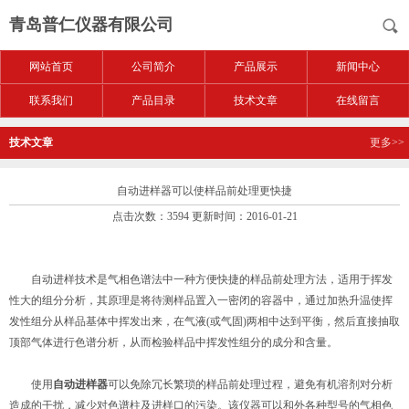
青岛普仁仪器有限公司
网站首页
公司简介
产品展示
新闻中心
联系我们
产品目录
技术文章
在线留言
技术文章
更多>>
自动进样器可以使样品前处理更快捷
点击次数：3594 更新时间：2016-01-21
自动进样技术是气相色谱法中一种方便快捷的样品前处理方法，适用于挥发
性大的组分分析，其原理是将待测样品置入一密闭的容器中，通过加热升温使挥
发性组分从样品基体中挥发出来，在气液(或气固)两相中达到平衡，然后直接抽取
顶部气体进行色谱分析，从而检验样品中挥发性组分的成分和含量。
使用
自动进样器
可以免除冗长繁琐的样品前处理过程，避免有机溶剂对分析
造成的干扰，减少对色谱柱及进样口的污染。该仪器可以和外各种型号的气相色