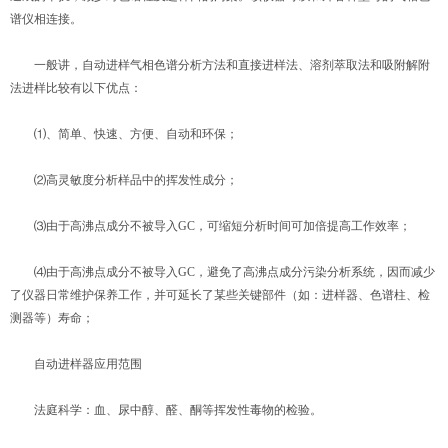
谱仪相连接。
一般讲，自动进样气相色谱分析方法和直接进样法、溶剂萃取法和吸附解附
法进样比较有以下优点：
⑴、简单、快速、方便、自动和环保；
⑵高灵敏度分析样品中的挥发性成分；
⑶由于高沸点成分不被导入GC，可缩短分析时间可加倍提高工作效率；
⑷由于高沸点成分不被导入GC，避免了高沸点成分污染分析系统，因而减少
了仪器日常维护保养工作，并可延长了某些关键部件（如：进样器、色谱柱、检
测器等）寿命；
自动进样器应用范围
法庭科学：血、尿中醇、醛、酮等挥发性毒物的检验。