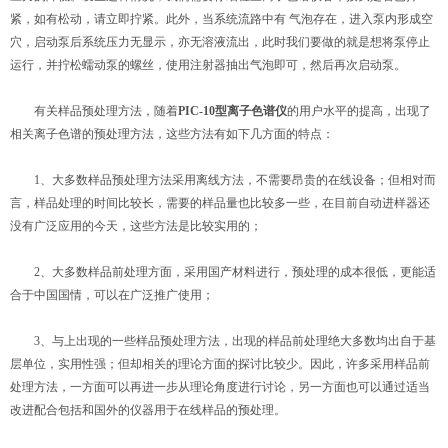
紧，如有松动，请立即拧紧。此外，当系统流路中有 气泡存在，进入泵内形成空
穴，启动泵后系统压力无显示，亦无溶液流出，此时我们要做的就是想将泵停止
运行，并拧松蠕动泵的螺丝，使用注射器抽出气泡即可，然后再次启动泵。
有关样品预处理方法，随着
PIC-10型离子色谱仪
的用户水平的提高，出现了
相关离子色谱的预处理方法，这些方法有如下几方面的特点：
1、大多数样品预处理方法采用离线方法，不需要昂贵的在线设备；但相对而
言，样品处理的时间比较长，需要的样品量也比较多一些，在目前自动进样器还
没有广泛应用的今天，这些方法是比较实用的；
2、大多数样品前处理方面，采用国产材料进行，预处理的成本很低，更能适
合于中国国情，可以在广泛推广使用；
3、与上出现的一些样品预处理方法，出现的样品前处理绝大多数均出自于基
层单位，实用性强；但却相关的理论方面的探讨比较少。因此，许多采用样品前
处理方法，一方面可以再进一步从理论角度进行讨论，另一方面也可以通过适当
改进配合包括和国外的仪器用于在线样品的预处理。