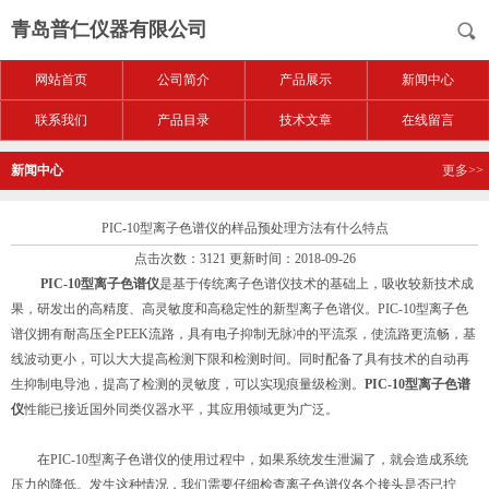
青岛普仁仪器有限公司
网站首页
公司简介
产品展示
新闻中心
联系我们
产品目录
技术文章
在线留言
新闻中心
更多>>
PIC-10型离子色谱仪的样品预处理方法有什么特点
点击次数：3121 更新时间：2018-09-26
PIC-10型离子色谱仪
是基于传统离子色谱仪技术的基础上，吸收较新技术成
果，研发出的高精度、高灵敏度和高稳定性的新型离子色谱仪。PIC-10型离子色
谱仪拥有耐高压全PEEK流路，具有电子抑制无脉冲的平流泵，使流路更流畅，基
线波动更小，可以大大提高检测下限和检测时间。同时配备了具有技术的自动再
生抑制电导池，提高了检测的灵敏度，可以实现痕量级检测。
PIC-10型离子色谱
仪
性能已接近国外同类仪器水平，其应用领域更为广泛。
在PIC-10型离子色谱仪的使用过程中，如果系统发生泄漏了，就会造成系统
压力的降低。发生这种情况，我们需要仔细检查离子色谱仪各个接头是否已拧