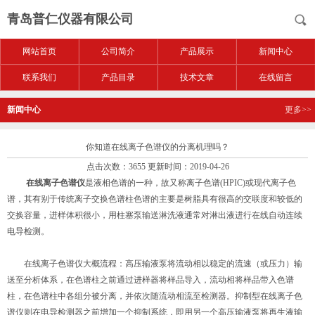
青岛普仁仪器有限公司
网站首页
公司简介
产品展示
新闻中心
联系我们
产品目录
技术文章
在线留言
新闻中心
更多>>
你知道在线离子色谱仪的分离机理吗？
点击次数：3655 更新时间：2019-04-26
在线离子色谱仪
是液相色谱的一种，故又称离子色谱(HPIC)或现代离子色
谱，其有别于传统离子交换色谱柱色谱的主要是树脂具有很高的交联度和较低的
交换容量，进样体积很小，用柱塞泵输送淋洗液通常对淋出液进行在线自动连续
电导检测。
在线离子色谱仪大概流程：高压输液泵将流动相以稳定的流速（或压力）输
送至分析体系，在色谱柱之前通过进样器将样品导入，流动相将样品带入色谱
柱，在色谱柱中各组分被分离，并依次随流动相流至检测器。抑制型在线离子色
谱仪则在电导检测器之前增加一个抑制系统，即用另一个高压输液泵将再生液输