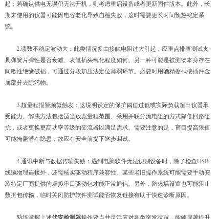
起；若确认供电无误仍无法开机，则考虑重启设备或者更新固件版本。此外，长
期未使用的仪器可能因电容老化导致自检失败，这时需要更长时间预热稳定系
统。
2.读数不稳定波动大：此类情况多由接触电阻过大引起，应重点排查测试夹
具弹簧片弹性是否衰减、表笔插头氧化程度如何。另一种可能是被测物本身存在
间歇性绝缘破损，可通过分段加压法定位薄弱环节。必要时用酒精擦拭接插件金
属部分去除污物。
3.超量程报警频繁触发：这说明设定的保护阈值过低或实际负载超出仪器承
受能力。解决方法包括适当放宽量程范围、采用并联分流电阻的方式降低回路阻
抗，或者更换更高功率等级的变流器以满足需求。需要注意的是，盲目提高限值
可能掩盖潜在隐患，故应在安全前提下逐步调试。
4.通讯中断与数据传输失败：遇到电脑软件无法识别设备时，除了检查USB
线缆物理连接外，还需核实驱动程序兼容性。某些老旧操作系统可能需要手动安
装特定厂商提供的虚拟串口驱动包才能正常通信。另外，防火墙设置也可能阻止
数据包传输，临时关闭防护软件测试能否恢复链接有助于快速诊断原因。
熟练掌握上述
伏安检测器
操作要点并灵活应对各类突发状况，能够显著提升