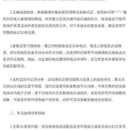
2.正确连接线路：根据被测对象的类型调整仪器模式后，按照标识将“+”“-”极
性对应接入被测绕组两端。特别要注意高压侧与低压侧的区分，错误接反可能导
致保护装置误动作甚至损坏仪器内部元件。对于多抽头的复杂设备，建议使用不
同颜色标记以便追溯。
3.参数设置与预校验：通过控制面板设定目标电压、电流上限值及步进梯
度。部分智能型设备支持自动升压功能，但使用时仍推荐手动微调验证曲线走向
是否符合预期。例如，当监测到电流骤增而电压停滞时，应立即暂停并重新评估
负载匹配情况。
4.实时监控与记录分析：启动测试后密切观察示波屏上的波形变化，重点关
注拐点区域的过渡平滑度。现代仪器通常配备数据导出功能，可将完整的伏安曲
线保存为电子文档，便于后续对比历史数据或生成报告。若发现异常抖动或断续
现象，可能是外部环境电磁干扰所致，此时可尝试屏蔽措施优化信噪比。
二、常见故障排查指南
1.无显示/黑屏问题：优先检查电源适配器是否牢固插入插座且指示灯正常亮