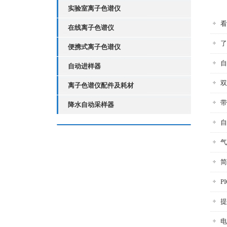
实验室离子色谱仪
看
在线离子色谱仪
了
便携式离子色谱仪
自
自动进样器
双
离子色谱仪配件及耗材
带
降水自动采样器
自
气
简
P
提
电