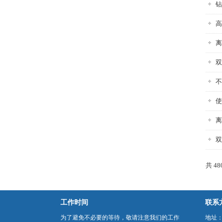
钻
高
离
双
不
使
离
双
共 4
工作时间
联系
为了避免不必要的等待，敬请注意我们的工作
地址：