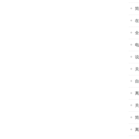
简
在
全
电
说
关
自
离
关
简
离